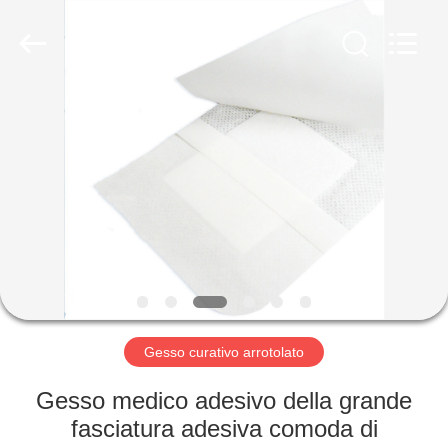
adesiva
fornitore.
Copyright
©
2022
adhesiveelasticbandage.com.
All
Rights
CASA
Reserved.
PRODOTTI
CIRCA
NOI
GIRO
DELLA
Gesso curativo arrotolato
FABBRICA
Gesso medico adesivo della grande
fasciatura adesiva comoda di