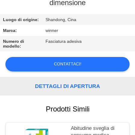
CONTROLLO
dimensione
DI
Luogo di origine:
Shandong, Cina
QUALITÀ
Marca:
winner
CONTATTICI
Numero di
Fasciatura adesiva
modello:
RICHIEDA
CONTATTACI!
UNA
CITAZIONE
DETTAGLI DI APERTURA
Prodotti Simili
Abitudine sveglia di