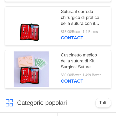
PRIVACY
POLICY
Sutura il corredo
chirurgico di pratica
della sutura con il
cuscinetto medico
$15.00/Boxes 1-4 Boxes
CONTACT
Cuscinetto medico
della sutura di Kit
Surgical Suture
Training With di pratica
$30.00/Boxes 1-499 Boxes
della sutura
CONTACT
Categorie popolari
Tutti