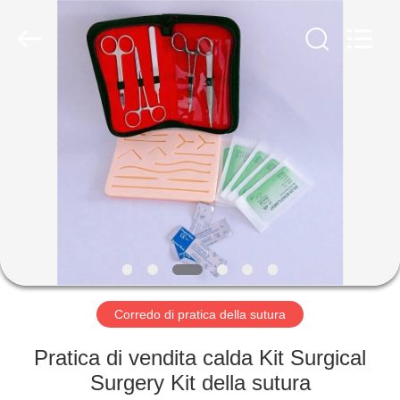
Shuangan
Medical
Instrument
Trading
Co.,
Ltd..
All
Rights
CASA
Reserved.
PRODOTTI
CIRCA
NOI
GIRO
DELLA
Corredo di pratica della sutura
FABBRICA
Pratica di vendita calda Kit Surgical
Surgery Kit della sutura