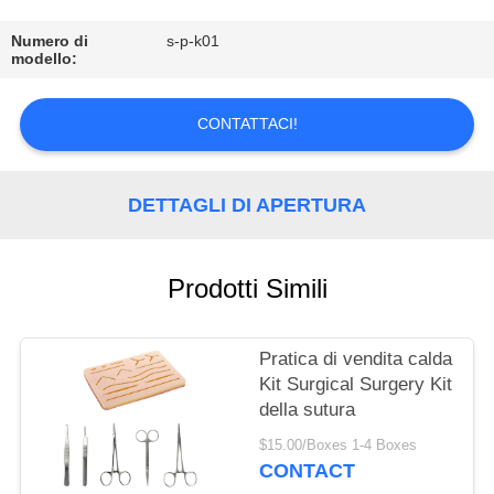
CONTROLLO
DI
Numero di
s-p-k01
modello:
QUALITÀ
CONTATTACI!
CONTATTICI
DETTAGLI DI APERTURA
RICHIEDA
UNA
Prodotti Simili
CITAZIONE
MAPPA
Pratica di vendita calda
Kit Surgical Surgery Kit
DEL
della sutura
SITO
$15.00/Boxes 1-4 Boxes
CONTACT