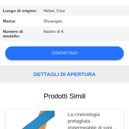
CONTROLLO
DI
Luogo di origine:
Hebei, Cina
QUALITÀ
Marca:
Shuangan
Numero di
Nastro di K
modello:
CONTATTICI
CONTATTACI!
RICHIEDA
UNA
DETTAGLI DI APERTURA
CITAZIONE
Prodotti Simili
La cinesiologia
pretagliata
impermeabile di sport