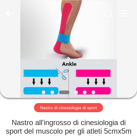
adesiva
fornitore.
Copyright
©
2022
adhesiveelasticbandage.com.
All
Rights
CASA
Reserved.
PRODOTTI
CIRCA
NOI
GIRO
DELLA
Nastro di cinesiologia di sport
FABBRICA
Nastro all'ingrosso di cinesiologia di
sport del muscolo per gli atleti 5cmx5m