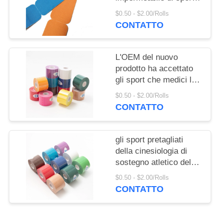
lega il nastro con un
$0.50 - $2.00/Rolls
nastro ipoallergenico
CONTATTO
elastico di sport
L'OEM del nuovo
prodotto ha accettato
gli sport che medici la
cinesiologia lega il
$0.50 - $2.00/Rolls
cotone con un nastro
CONTATTO
impermeabile
gli sport pretagliati
della cinesiologia di
sostegno atletico del
muscolo di 5m x di
$0.50 - $2.00/Rolls
5cm legano per
CONTATTO
sollievo dal dolore