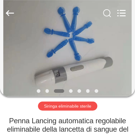
Shuangan
Medical
Instrument
Trading
Co.,
Ltd..
All
Rights
CASA
Reserved.
PRODOTTI
CIRCA
NOI
GIRO
DELLA
Siringa eliminabile sterile
FABBRICA
Penna Lancing automatica regolabile
eliminabile della lancetta di sangue del