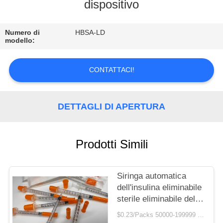
CONTROLLO
dispositivo
DI
Numero di
HBSA-LD
QUALITÀ
modello:
CONTATTICI
CONTATTACI!
RICHIEDA
DETTAGLI DI APERTURA
UNA
CITAZIONE
Prodotti Simili
MAPPA
Siringa automatica
DEL
dell'insulina eliminabile
SITO
sterile eliminabile della
siringa
$0.23/Packs 50000-199999 Packs MOQ:50000 pacchetti