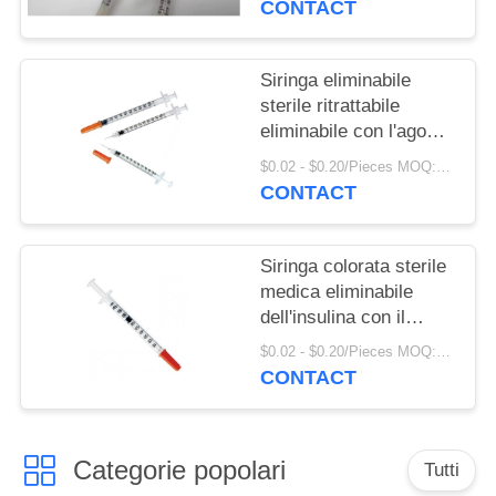
PRIVACY
CONTACT
POLICY
Siringa eliminabile
sterile ritrattabile
eliminabile con l'ago
fine fisso
$0.02 - $0.20/Pieces MOQ:100000 pezzi
CONTACT
Siringa colorata sterile
medica eliminabile
dell'insulina con il
cappuccio e l'ago
$0.02 - $0.20/Pieces MOQ:100000 pezzi
arancio
CONTACT
Categorie popolari
Tutti