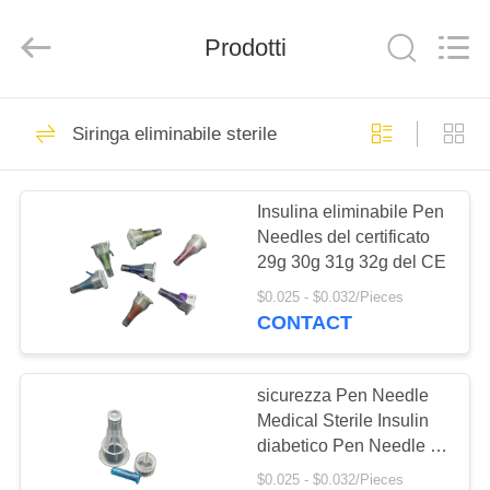
Shuangan
Medical
Instrument
Trading
Prodotti
Co.,
Ltd..
All
Rights
CASA
Reserved.
8
Siringa eliminabile sterile
Fasciatura elastica
PRODOTTI
adesiva
Insulina eliminabile Pen
Needles del certificato
CIRCA
29g 30g 31g 32g del CE
NOI
$0.025 - $0.032/Pieces
CONTACT
16
GIRO
Fasciatura elastica
DELLA
sicurezza Pen Needle
Medical Sterile Insulin
FABBRICA
di crêpe
diabetico Pen Needle di
32g 4mm
$0.025 - $0.032/Pieces