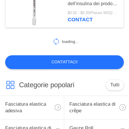
PRIVACY
dell'insulina dei prodotti
POLICY
di iso del CE con il
$0.02 - $0.20/Pieces MOQ:100000 pezzi
pacchetto di bolla del
CONTACT
13
PE
Gesso curativo
arrotolato
loading...
CONTATTACI!
6
Categorie popolari
Tutti
Corredo di pratica
della sutura
Fasciatura elastica
Fasciatura elastica di
adesiva
crêpe
Fasciatura elastica di
Gauze Roll