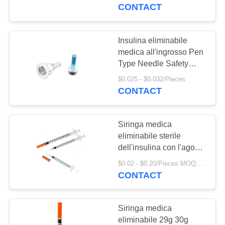
CONTROLLO
CONTACT
DI
QUALITÀ
Insulina eliminabile
5
medica all'ingrosso Pen
Fasciatura elastica
Type Needle Safety
CONTATTICI
Insulin Pen Needle
di PBT
$0.025 - $0.032/Pieces
CONTACT
RICHIEDA
UNA
Siringa medica
CITAZIONE
eliminabile sterile
dell'insulina con l'ago
16
fisso
MAPPA
$0.02 - $0.20/Pieces MOQ:100000 pezzi
Gauze Roll
CONTACT
DEL
assorbente
SITO
Siringa medica
eliminabile 29g 30g